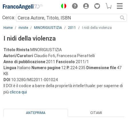
Menu
Cerca:
Main content
Home
riviste
MINORIGIUSTIZIA
2011
I nidi della violenza
I nidi della violenza
Titolo Rivista
MINORIGIUSTIZIA
Autori/Curatori
Claudio Foti, Francesca Pierattelli
Anno di pubblicazione
2011
Fascicolo
2011/1
Lingua
Italiano
Numero pagine
12
P.
224-235
Dimensione file
47
KB
DOI
10.3280/MG2011-001024
Il DOI è il codice a barre della proprietà intellettuale: per saperne di
più
clicca qui
ANTEPRIMA
CITAMI