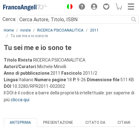
Menu
Cerca:
Main content
Home
riviste
RICERCA PSICOANALITICA
2011
Tu sei me e io sono te
Tu sei me e io sono te
Titolo Rivista
RICERCA PSICOANALITICA
Autori/Curatori
Michele Minolli
Anno di pubblicazione
2011
Fascicolo
2011/2
Lingua
Italiano
Numero pagine
18
P.
9-26
Dimensione file
511 KB
DOI
10.3280/RPR2011-002002
Il DOI è il codice a barre della proprietà intellettuale: per saperne di
più
clicca qui
ANTEPRIMA
PRESENTAZIONE
CITATO DA
CITAMI