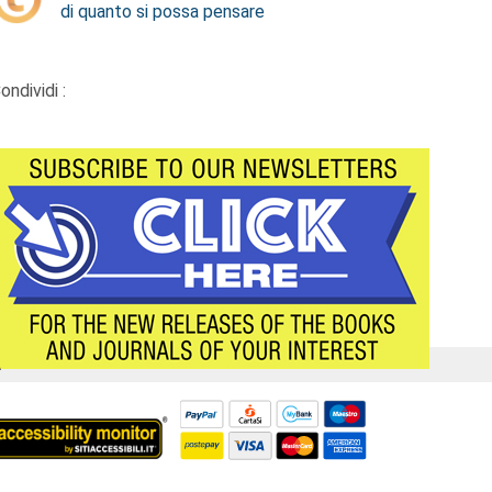
di quanto si possa pensare
ondividi :
Á