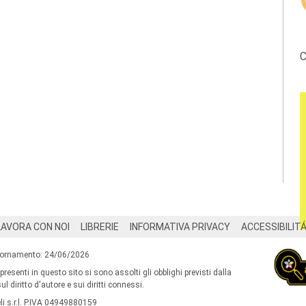
C
LAVORA CON NOI
LIBRERIE
INFORMATIVA PRIVACY
ACCESSIBILIT
iornamento: 24/06/2026
 presenti in questo sito si sono assolti gli obblighi previsti dalla
l diritto d'autore e sui diritti connessi.
i s.r.l. P.IVA 04949880159