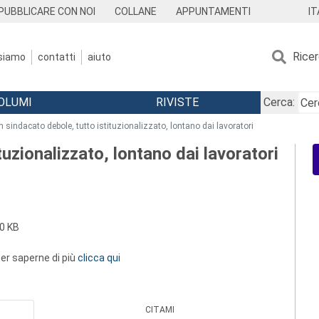
IT
PUBBLICARE CON NOI
COLLANE
APPUNTAMENTI
Rice
 siamo
contatti
aiuto
OLUMI
RIVISTE
Cerca:
n sindacato debole, tutto istituzionalizzato, lontano dai lavoratori
tuzionalizzato, lontano dai lavoratori
0 KB
 per saperne di più
clicca qui
CITAMI