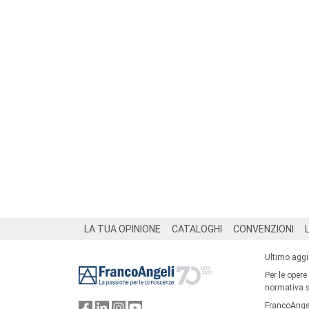
Footer
LA TUA OPINIONE
CATALOGHI
CONVENZIONI
Ultimo agg
Per le opere
normativa su
FrancoAngel