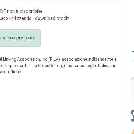
PDF non è disponibile
ato utilizzando i download credit
ima non presente
←
 Linking Association, Inc (PILA), associazione indipendente e
←
ogici implementati da CrossRef.org) l’accesso degli studiosi ai
scientifiche.
L