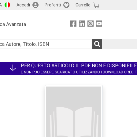
A
Accedi
Preferiti
Carrello
rca Avanzata
PER QUESTO ARTICOLO IL PDF NON È DISPONIBILE
E NON PUÒ ESSERE SCARICATO UTILIZZANDO I DOWNLOAD CREDI