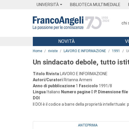
Menu
Main content
Footer
Menu
UNIVERSITÀ
BIBLIOTECA MULTIMEDIALE
chi
NOVITÀ
V
Main content
Home
riviste
LAVORO E INFORMAZIONE
1991
U
Un sindacato debole, tutto isti
Titolo Rivista
LAVORO E INFORMAZIONE
Autori/Curatori
Ritanna Armeni
Anno di pubblicazione
1
Fascicolo
1991/8
Lingua
Italiano
Numero pagine
0
P.
Dimensione file
DOI
Il DOI è il codice a barre della proprietà intellettuale:
ANTEPRIMA