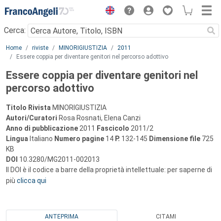
Menu
Cerca:
Main content
Home
riviste
MINORIGIUSTIZIA
2011
Essere coppia per diventare genitori nel percorso adottivo
Essere coppia per diventare genitori nel
percorso adottivo
Titolo Rivista
MINORIGIUSTIZIA
Autori/Curatori
Rosa Rosnati, Elena Canzi
Anno di pubblicazione
2011
Fascicolo
2011/2
Lingua
Italiano
Numero pagine
14
P.
132-145
Dimensione file
725
KB
DOI
10.3280/MG2011-002013
Il DOI è il codice a barre della proprietà intellettuale: per saperne di
più
clicca qui
ANTEPRIMA
CITAMI