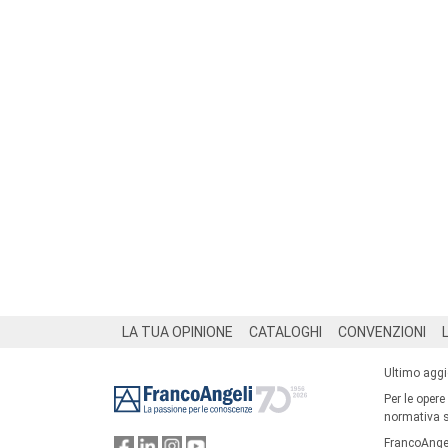
Footer
LA TUA OPINIONE
CATALOGHI
CONVENZIONI
Ultimo agg
Per le opere
normativa su
FrancoAngel