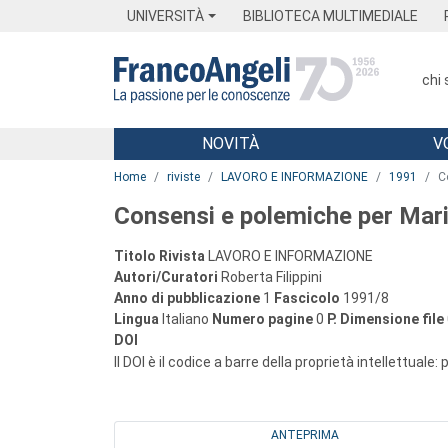
Menu
Main content
Footer
Menu
UNIVERSITÀ
BIBLIOTECA MULTIMEDIALE
chi
NOVITÀ
V
Main content
Home
riviste
LAVORO E INFORMAZIONE
1991
C
Consensi e polemiche per Mari
Titolo Rivista
LAVORO E INFORMAZIONE
Autori/Curatori
Roberta Filippini
Anno di pubblicazione
1
Fascicolo
1991/8
Lingua
Italiano
Numero pagine
0
P.
Dimensione file
DOI
Il DOI è il codice a barre della proprietà intellettuale:
ANTEPRIMA