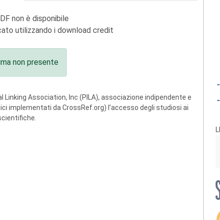
PDF non è disponibile
ato utilizzando i download credit
ima non presente
←
 Linking Association, Inc (PILA), associazione indipendente e
←
ogici implementati da CrossRef.org) l’accesso degli studiosi ai
scientifiche.
L