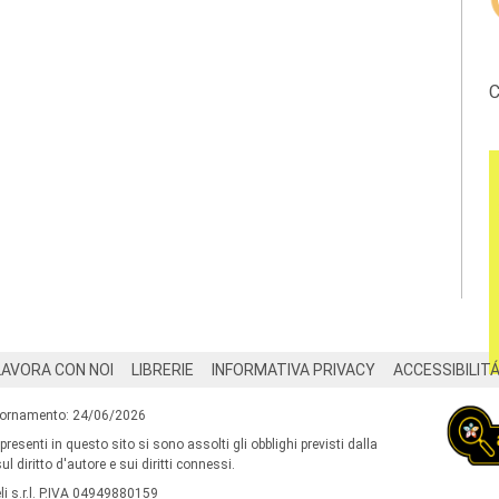
C
LAVORA CON NOI
LIBRERIE
INFORMATIVA PRIVACY
ACCESSIBILIT
iornamento: 24/06/2026
 presenti in questo sito si sono assolti gli obblighi previsti dalla
l diritto d'autore e sui diritti connessi.
i s.r.l. P.IVA 04949880159