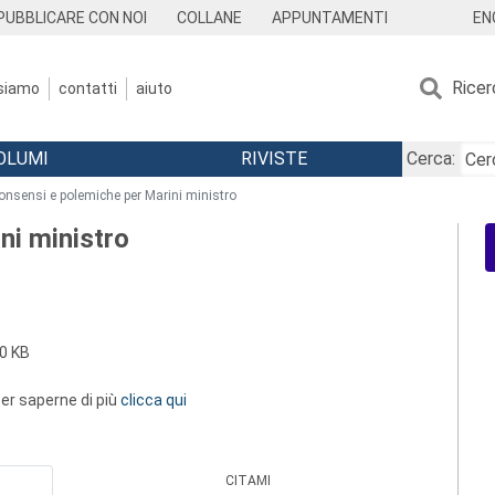
EN
PUBBLICARE CON NOI
COLLANE
APPUNTAMENTI
Ricer
 siamo
contatti
aiuto
OLUMI
RIVISTE
Cerca:
onsensi e polemiche per Marini ministro
ni ministro
0 KB
 per saperne di più
clicca qui
CITAMI