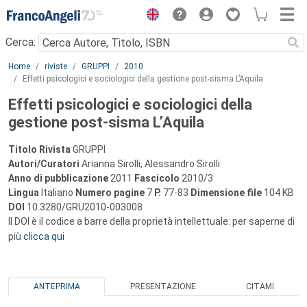
Menu
Cerca:
Main content
Home
riviste
GRUPPI
2010
Effetti psicologici e sociologici della gestione post-sisma L’Aquila
Effetti psicologici e sociologici della
gestione post-sisma L’Aquila
Titolo Rivista
GRUPPI
Autori/Curatori
Arianna Sirolli, Alessandro Sirolli
Anno di pubblicazione
2011
Fascicolo
2010/3
Lingua
Italiano
Numero pagine
7
P.
77-83
Dimensione file
104 KB
DOI
10.3280/GRU2010-003008
Il DOI è il codice a barre della proprietà intellettuale: per saperne di
più
clicca qui
ANTEPRIMA
PRESENTAZIONE
CITAMI