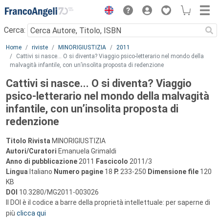
Menu
Cerca:
Main content
Home
riviste
MINORIGIUSTIZIA
2011
Cattivi si nasce... O si diventa? Viaggio psico-letterario nel mondo della
malvagità infantile, con un’insolita proposta di redenzione
Cattivi si nasce... O si diventa? Viaggio
psico-letterario nel mondo della malvagità
infantile, con un’insolita proposta di
redenzione
Titolo Rivista
MINORIGIUSTIZIA
Autori/Curatori
Emanuela Grimaldi
Anno di pubblicazione
2011
Fascicolo
2011/3
Lingua
Italiano
Numero pagine
18
P.
233-250
Dimensione file
120
KB
DOI
10.3280/MG2011-003026
Il DOI è il codice a barre della proprietà intellettuale: per saperne di
più
clicca qui