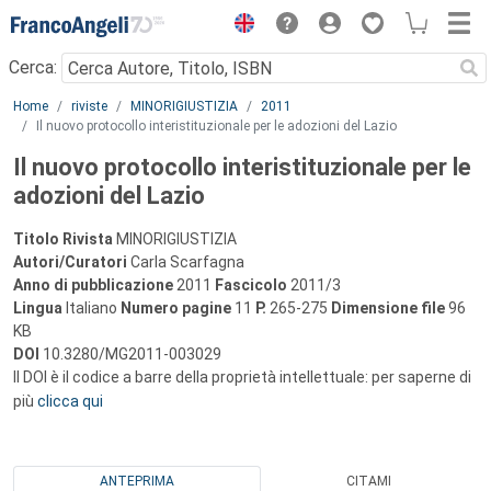
Menu
Cerca:
Main content
Home
riviste
MINORIGIUSTIZIA
2011
Il nuovo protocollo interistituzionale per le adozioni del Lazio
Il nuovo protocollo interistituzionale per le
adozioni del Lazio
Titolo Rivista
MINORIGIUSTIZIA
Autori/Curatori
Carla Scarfagna
Anno di pubblicazione
2011
Fascicolo
2011/3
Lingua
Italiano
Numero pagine
11
P.
265-275
Dimensione file
96
KB
DOI
10.3280/MG2011-003029
Il DOI è il codice a barre della proprietà intellettuale: per saperne di
più
clicca qui
ANTEPRIMA
CITAMI