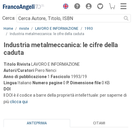
Menu
Cerca:
Main content
Home
riviste
LAVORO E INFORMAZIONE
1993
Industria metalmeccanica: le cifre della caduta
Industria metalmeccanica: le cifre della
caduta
Titolo Rivista
LAVORO E INFORMAZIONE
Autori/Curatori
Piero Nenci
Anno di pubblicazione
1
Fascicolo
1993/19
Lingua
Italiano
Numero pagine
0
P.
Dimensione file
0 KB
DOI
Il DOI è il codice a barre della proprietà intellettuale: per saperne di
più
clicca qui
ANTEPRIMA
CITAMI