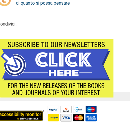
di quanto si possa pensare
ondividi :
Á