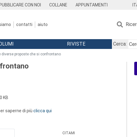
IT
PUBBLICARE CON NOI
COLLANE
APPUNTAMENTI
Rice
 siamo
contatti
aiuto
OLUMI
RIVISTE
Cerca:
e diverse proposte che si confrontano
nfrontano
0 KB
 per saperne di più
clicca qui
CITAMI