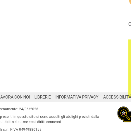
C
LAVORA CON NOI
LIBRERIE
INFORMATIVA PRIVACY
ACCESSIBILIT
iornamento: 24/06/2026
 presenti in questo sito si sono assolti gli obblighi previsti dalla
l diritto d'autore e sui diritti connessi.
i s.r.l. P.IVA 04949880159