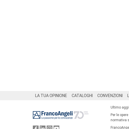
Footer
LA TUA OPINIONE
CATALOGHI
CONVENZIONI
Ultimo agg
Per le opere
normativa su
FrancoAngel