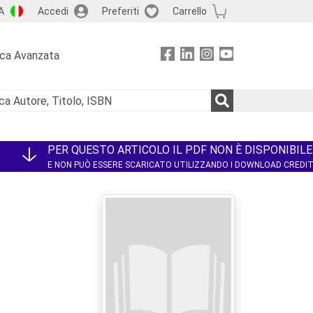
A
Accedi
Preferiti
Carrello
rca Avanzata
PER QUESTO ARTICOLO IL PDF NON È DISPONIBILE
E NON PUÒ ESSERE SCARICATO UTILIZZANDO I DOWNLOAD CREDI