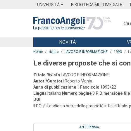
Menu
Main content
Footer
Menu
UNIVERSITÀ
BIBLIOTECA MULTIMEDIALE
chi
NOVITÀ
V
Main content
Home
riviste
LAVORO E INFORMAZIONE
1993
L
Le diverse proposte che si co
Titolo Rivista
LAVORO E INFORMAZIONE
Autori/Curatori
Roberto Mania
Anno di pubblicazione
1
Fascicolo
1993/22
Lingua
Italiano
Numero pagine
0
P.
Dimensione file
DOI
Il DOI è il codice a barre della proprietà intellettuale:
ANTEPRIMA