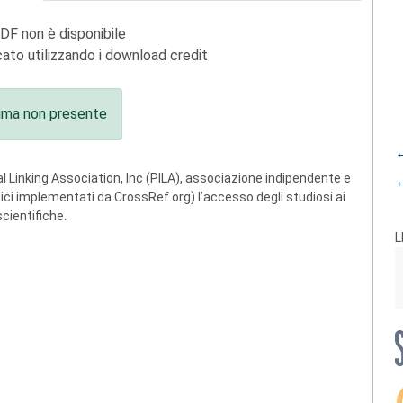
PDF non è disponibile
ato utilizzando i download credit
ima non presente
←
 Linking Association, Inc (PILA), associazione indipendente e
←
ogici implementati da CrossRef.org) l’accesso degli studiosi ai
scientifiche.
L