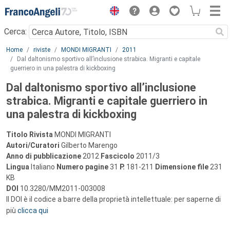
Menu
Cerca:
Main content
Home
riviste
MONDI MIGRANTI
2011
Dal daltonismo sportivo all’inclusione strabica. Migranti e capitale
guerriero in una palestra di kickboxing
Dal daltonismo sportivo all’inclusione
strabica. Migranti e capitale guerriero in
una palestra di kickboxing
Titolo Rivista
MONDI MIGRANTI
Autori/Curatori
Gilberto Marengo
Anno di pubblicazione
2012
Fascicolo
2011/3
Lingua
Italiano
Numero pagine
31
P.
181-211
Dimensione file
231
KB
DOI
10.3280/MM2011-003008
Il DOI è il codice a barre della proprietà intellettuale: per saperne di
più
clicca qui