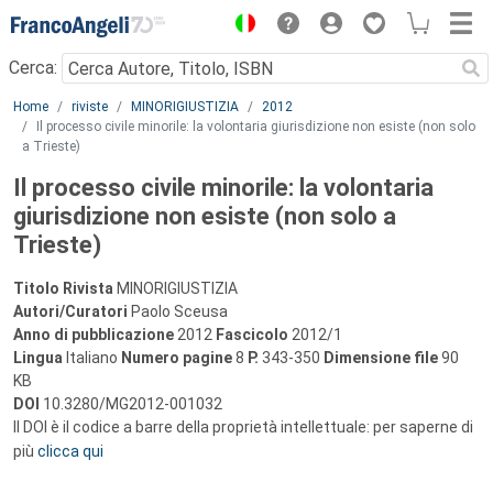
Menu
Cerca:
Main content
Home
riviste
MINORIGIUSTIZIA
2012
Il processo civile minorile: la volontaria giurisdizione non esiste (non solo
a Trieste)
Il processo civile minorile: la volontaria
giurisdizione non esiste (non solo a
Trieste)
Titolo Rivista
MINORIGIUSTIZIA
Autori/Curatori
Paolo Sceusa
Anno di pubblicazione
2012
Fascicolo
2012/1
Lingua
Italiano
Numero pagine
8
P.
343-350
Dimensione file
90
KB
DOI
10.3280/MG2012-001032
Il DOI è il codice a barre della proprietà intellettuale: per saperne di
più
clicca qui