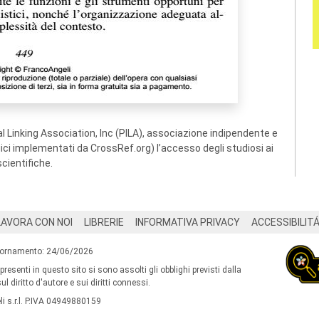
 Linking Association, Inc (PILA), associazione indipendente e
ogici implementati da CrossRef.org) l’accesso degli studiosi ai
scientifiche.
LAVORA CON NOI
LIBRERIE
INFORMATIVA PRIVACY
ACCESSIBILIT
iornamento: 24/06/2026
 presenti in questo sito si sono assolti gli obblighi previsti dalla
l diritto d'autore e sui diritti connessi.
i s.r.l. P.IVA 04949880159