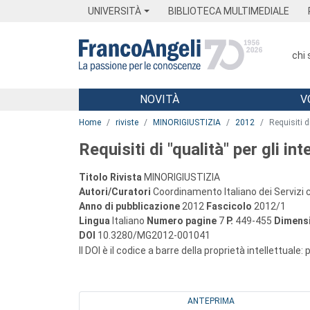
Menu
Main content
Footer
Menu
UNIVERSITÀ
BIBLIOTECA MULTIMEDIALE
chi
NOVITÀ
V
Main content
Home
riviste
MINORIGIUSTIZIA
2012
Requisiti d
Requisiti di "qualità" per gli in
Titolo Rivista
MINORIGIUSTIZIA
Autori/Curatori
Coordinamento Italiano dei Servizi c
Anno di pubblicazione
2012
Fascicolo
2012/1
Lingua
Italiano
Numero pagine
7
P.
449-455
Dimensi
DOI
10.3280/MG2012-001041
Il DOI è il codice a barre della proprietà intellettuale:
ANTEPRIMA