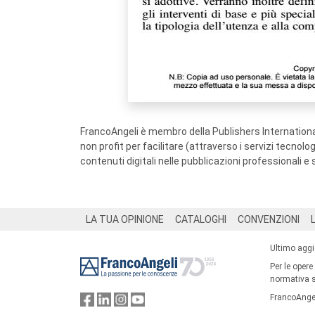
FrancoAngeli è membro della Publishers International
non profit per facilitare (attraverso i servizi tecnol
contenuti digitali nelle pubblicazioni professionali e 
Footer
LA TUA OPINIONE
CATALOGHI
CONVENZIONI
Ultimo agg
Per le opere
normativa su
FrancoAngel