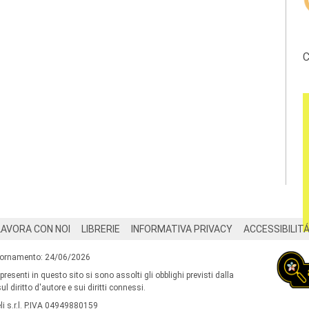
C
LAVORA CON NOI
LIBRERIE
INFORMATIVA PRIVACY
ACCESSIBILIT
iornamento: 24/06/2026
 presenti in questo sito si sono assolti gli obblighi previsti dalla
l diritto d'autore e sui diritti connessi.
i s.r.l. P.IVA 04949880159