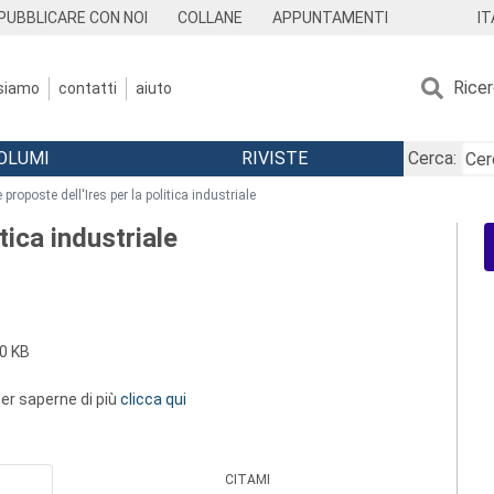
IT
PUBBLICARE CON NOI
COLLANE
APPUNTAMENTI
Rice
 siamo
contatti
aiuto
OLUMI
RIVISTE
Cerca:
 proposte dell'Ires per la politica industriale
tica industriale
0 KB
 per saperne di più
clicca qui
CITAMI