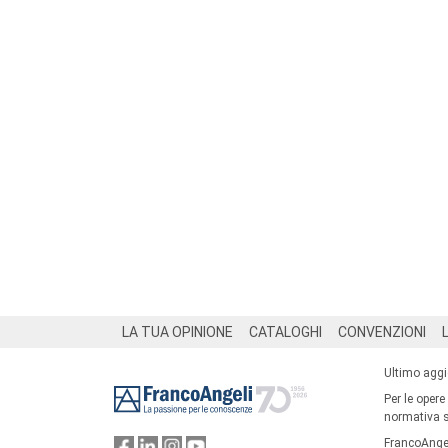
Footer
LA TUA OPINIONE
CATALOGHI
CONVENZIONI
Ultimo agg
Per le opere
normativa su
FrancoAngel