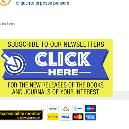
di quanto si possa pensare
ondividi :
Á