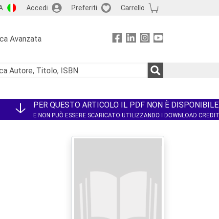
A
Accedi
Preferiti
Carrello
rca Avanzata
PER QUESTO ARTICOLO IL PDF NON È DISPONIBILE
E NON PUÒ ESSERE SCARICATO UTILIZZANDO I DOWNLOAD CREDI