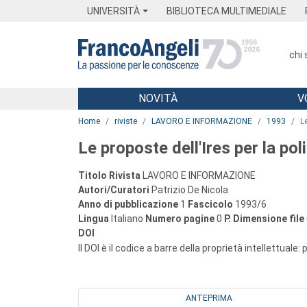
Menu
Main content
Footer
Menu
UNIVERSITÀ
BIBLIOTECA MULTIMEDIALE
chi
NOVITÀ
V
Main content
Home
riviste
LAVORO E INFORMAZIONE
1993
Le
Le proposte dell'Ires per la poli
Titolo Rivista
LAVORO E INFORMAZIONE
Autori/Curatori
Patrizio De Nicola
Anno di pubblicazione
1
Fascicolo
1993/6
Lingua
Italiano
Numero pagine
0
P.
Dimensione file
DOI
Il DOI è il codice a barre della proprietà intellettuale:
ANTEPRIMA