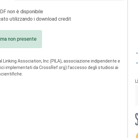
PDF non è disponibile
ato utilizzando i download credit
ima non presente
←
 Linking Association, Inc (PILA), associazione indipendente e
←
ogici implementati da CrossRef.org) l’accesso degli studiosi ai
scientifiche.
L