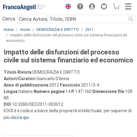
Menu
Cerca:
Main content
Home
riviste
DEMOCRAZIA E DIRITTO
2011
Impatto delle disfunzioni del processo civile sul sistema finanziario ed
economico
Impatto delle disfunzioni del processo
civile sul sistema finanziario ed economico
Titolo Rivista
DEMOCRAZIA E DIRITTO
Autori/Curatori
Giancarlo D'Anna
Anno di pubblicazione
2012
Fascicolo
2011/3-4
Lingua
Italiano
Numero pagine
14
P.
147-160
Dimensione file
108
KB
DOI
10.3280/DED2011-003012
Il DOI è il codice a barre della proprietà intellettuale: per saperne di
più
clicca qui