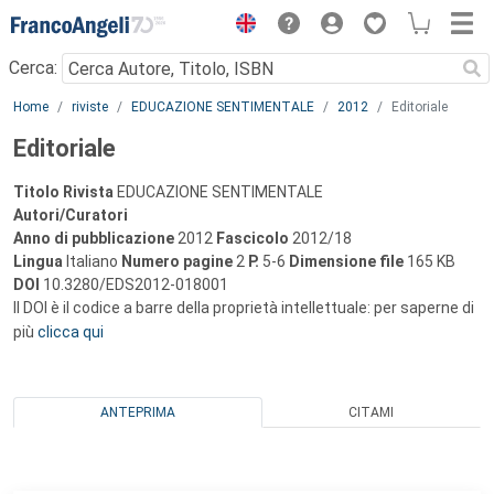
Menu
Cerca:
Main content
Home
riviste
EDUCAZIONE SENTIMENTALE
2012
Editoriale
Editoriale
Titolo Rivista
EDUCAZIONE SENTIMENTALE
Autori/Curatori
Anno di pubblicazione
2012
Fascicolo
2012/18
Lingua
Italiano
Numero pagine
2
P.
5-6
Dimensione file
165 KB
DOI
10.3280/EDS2012-018001
Il DOI è il codice a barre della proprietà intellettuale: per saperne di
più
clicca qui
ANTEPRIMA
CITAMI