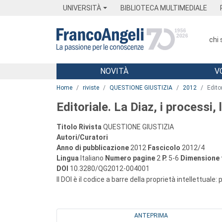
Menu
Main content
Footer
Menu
UNIVERSITÀ
BIBLIOTECA MULTIMEDIALE
chi
NOVITÀ
V
Main content
Home
riviste
QUESTIONE GIUSTIZIA
2012
Edito
Editoriale. La Diaz, i processi
Titolo Rivista
QUESTIONE GIUSTIZIA
Autori/Curatori
Anno di pubblicazione
2012
Fascicolo
2012/4
Lingua
Italiano
Numero pagine
2
P.
5-6
Dimensione f
DOI
10.3280/QG2012-004001
Il DOI è il codice a barre della proprietà intellettuale:
ANTEPRIMA