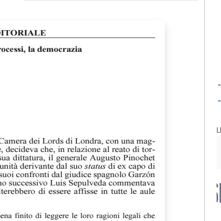
←
←
L