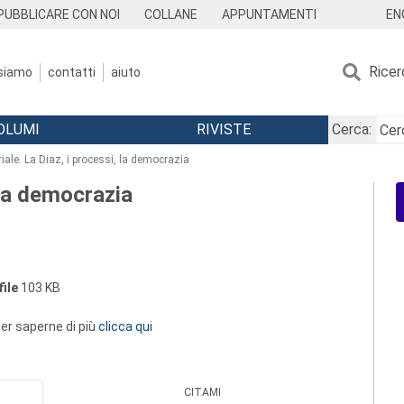
EN
PUBBLICARE CON NOI
COLLANE
APPUNTAMENTI
Ricer
 siamo
contatti
aiuto
OLUMI
RIVISTE
Cerca:
riale. La Diaz, i processi, la democrazia
, la democrazia
ile
103 KB
 per saperne di più
clicca qui
CITAMI