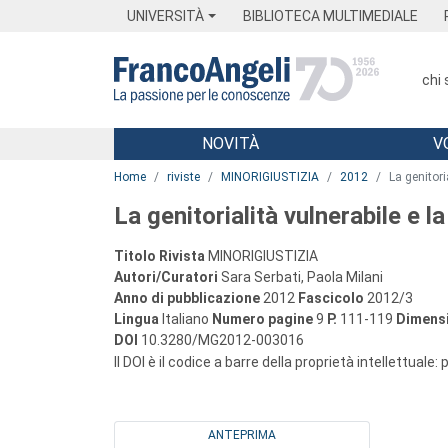
Menu
Main content
Footer
Menu
UNIVERSITÀ
BIBLIOTECA MULTIMEDIALE
chi
NOVITÀ
V
Main content
Home
riviste
MINORIGIUSTIZIA
2012
La genitori
La genitorialità vulnerabile e la
Titolo Rivista
MINORIGIUSTIZIA
Autori/Curatori
Sara Serbati, Paola Milani
Anno di pubblicazione
2012
Fascicolo
2012/3
Lingua
Italiano
Numero pagine
9
P.
111-119
Dimensi
DOI
10.3280/MG2012-003016
Il DOI è il codice a barre della proprietà intellettuale:
ANTEPRIMA