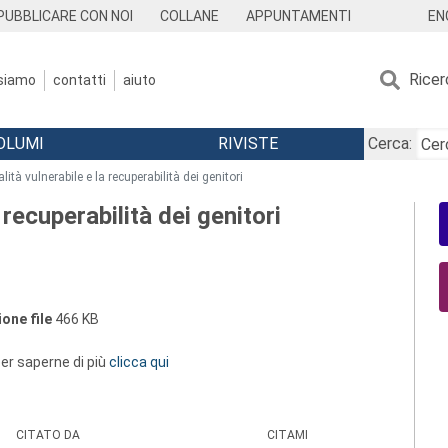
EN
PUBBLICARE CON NOI
COLLANE
APPUNTAMENTI
Ricer
 siamo
contatti
aiuto
OLUMI
RIVISTE
Cerca:
alità vulnerabile e la recuperabilità dei genitori
 recuperabilità dei genitori
one file
466 KB
 per saperne di più
clicca qui
CITATO DA
CITAMI