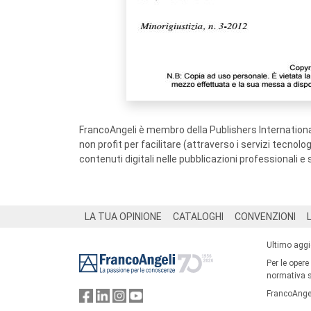
FrancoAngeli è membro della Publishers International
non profit per facilitare (attraverso i servizi tecnol
contenuti digitali nelle pubblicazioni professionali e 
Footer
LA TUA OPINIONE
CATALOGHI
CONVENZIONI
Ultimo agg
Per le opere
normativa su
FrancoAngel