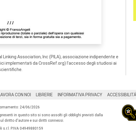
 Linking Association, Inc (PILA), associazione indipendente e
ogici implementati da CrossRef.org) l’accesso degli studiosi ai
scientifiche.
LAVORA CON NOI
LIBRERIE
INFORMATIVA PRIVACY
ACCESSIBILIT
iornamento: 24/06/2026
 presenti in questo sito si sono assolti gli obblighi previsti dalla
l diritto d'autore e sui diritti connessi.
i s.r.l. P.IVA 04949880159