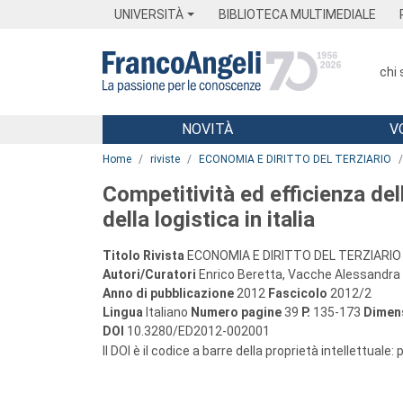
Menu
Main content
Footer
Menu
UNIVERSITÀ
BIBLIOTECA MULTIMEDIALE
chi
NOVITÀ
V
Main content
Home
riviste
ECONOMIA E DIRITTO DEL TERZIARIO
Competitività ed efficienza del
della logistica in italia
Titolo Rivista
ECONOMIA E DIRITTO DEL TERZIARIO
Autori/Curatori
Enrico Beretta, Vacche Alessandra D
Anno di pubblicazione
2012
Fascicolo
2012/2
Lingua
Italiano
Numero pagine
39
P.
135-173
Dimens
DOI
10.3280/ED2012-002001
Il DOI è il codice a barre della proprietà intellettuale: