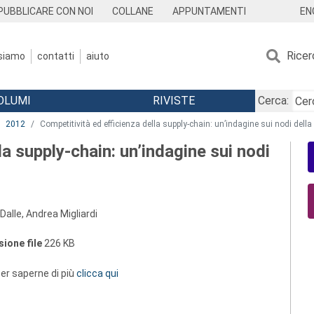
EN
PUBBLICARE CON NOI
COLLANE
APPUNTAMENTI
Ricer
 siamo
contatti
aiuto
OLUMI
RIVISTE
Cerca:
2012
Competitività ed efficienza della supply-chain: un’indagine sui nodi della l
la supply-chain: un’indagine sui nodi
alle, Andrea Migliardi
ione file
226 KB
 per saperne di più
clicca qui