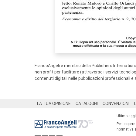
FrancoAngeli è membro della Publishers International
non profit per facilitare (attraverso i servizi tecnol
contenuti digitali nelle pubblicazioni professionali e 
Footer
LA TUA OPINIONE
CATALOGHI
CONVENZIONI
Ultimo agg
Per le opere
normativa su