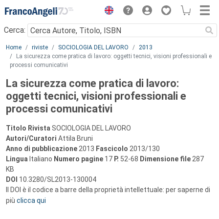
Menu
Cerca:
Main content
Home
riviste
SOCIOLOGIA DEL LAVORO
2013
La sicurezza come pratica di lavoro: oggetti tecnici, visioni professionali e
processi comunicativi
La sicurezza come pratica di lavoro:
oggetti tecnici, visioni professionali e
processi comunicativi
Titolo Rivista
SOCIOLOGIA DEL LAVORO
Autori/Curatori
Attila Bruni
Anno di pubblicazione
2013
Fascicolo
2013/130
Lingua
Italiano
Numero pagine
17
P.
52-68
Dimensione file
287
KB
DOI
10.3280/SL2013-130004
Il DOI è il codice a barre della proprietà intellettuale: per saperne di
più
clicca qui