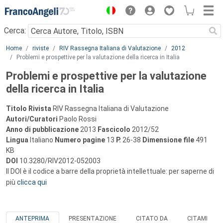
Menu
Cerca:
Main content
Home
riviste
RIV Rassegna Italiana di Valutazione
2012
Problemi e prospettive per la valutazione della ricerca in Italia
Problemi e prospettive per la valutazione
della ricerca in Italia
Titolo Rivista
RIV Rassegna Italiana di Valutazione
Autori/Curatori
Paolo Rossi
Anno di pubblicazione
2013
Fascicolo
2012/52
Lingua
Italiano
Numero pagine
13
P.
26-38
Dimensione file
491
KB
DOI
10.3280/RIV2012-052003
Il DOI è il codice a barre della proprietà intellettuale: per saperne di
più
clicca qui
ANTEPRIMA
PRESENTAZIONE
CITATO DA
CITAMI