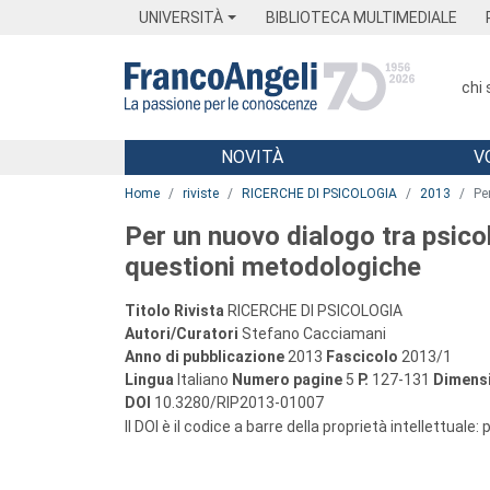
Menu
Main content
Footer
Menu
UNIVERSITÀ
BIBLIOTECA MULTIMEDIALE
chi
NOVITÀ
V
Main content
Home
riviste
RICERCHE DI PSICOLOGIA
2013
Pe
Per un nuovo dialogo tra psicol
questioni metodologiche
Titolo Rivista
RICERCHE DI PSICOLOGIA
Autori/Curatori
Stefano Cacciamani
Anno di pubblicazione
2013
Fascicolo
2013/1
Lingua
Italiano
Numero pagine
5
P.
127-131
Dimensi
DOI
10.3280/RIP2013-01007
Il DOI è il codice a barre della proprietà intellettuale: