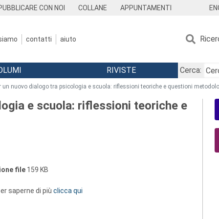
EN
PUBBLICARE CON NOI
COLLANE
APPUNTAMENTI
Ricer
 siamo
contatti
aiuto
OLUMI
RIVISTE
Cerca:
r un nuovo dialogo tra psicologia e scuola: riflessioni teoriche e questioni metodol
ogia e scuola: riflessioni teoriche e
one file
159 KB
 per saperne di più
clicca qui