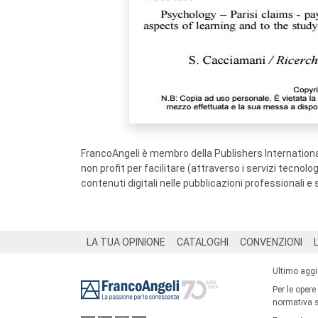
FrancoAngeli è membro della Publishers International
non profit per facilitare (attraverso i servizi tecnol
contenuti digitali nelle pubblicazioni professionali e 
Footer
LA TUA OPINIONE
CATALOGHI
CONVENZIONI
Ultimo agg
Per le opere
normativa su