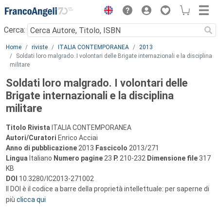
Menu
Cerca:
Main content
Home
riviste
ITALIA CONTEMPORANEA
2013
Soldati loro malgrado. I volontari delle Brigate internazionali e la disciplina
militare
Soldati loro malgrado. I volontari delle
Brigate internazionali e la disciplina
militare
Titolo Rivista
ITALIA CONTEMPORANEA
Autori/Curatori
Enrico Acciai
Anno di pubblicazione
2013
Fascicolo
2013/271
Lingua
Italiano
Numero pagine
23
P.
210-232
Dimensione file
317
KB
DOI
10.3280/IC2013-271002
Il DOI è il codice a barre della proprietà intellettuale: per saperne di
più
clicca qui