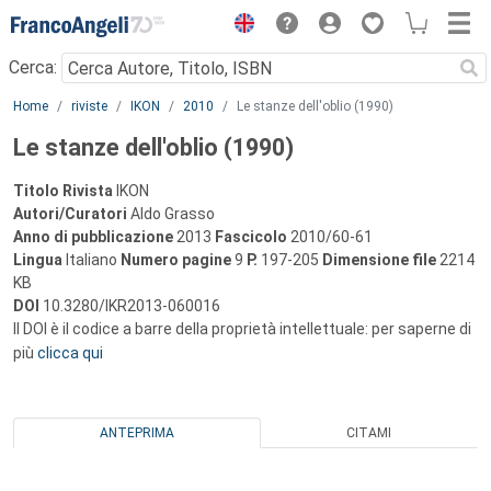
Menu
Cerca:
Main content
Home
riviste
IKON
2010
Le stanze dell'oblio (1990)
Le stanze dell'oblio (1990)
Titolo Rivista
IKON
Autori/Curatori
Aldo Grasso
Anno di pubblicazione
2013
Fascicolo
2010/60-61
Lingua
Italiano
Numero pagine
9
P.
197-205
Dimensione file
2214
KB
DOI
10.3280/IKR2013-060016
Il DOI è il codice a barre della proprietà intellettuale: per saperne di
più
clicca qui
ANTEPRIMA
CITAMI