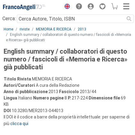
Menu
Cerca:
Main content
Home
riviste
MEMORIA E RICERCA
2013
English summary / collaboratori di questo numero / fascicoli di «Memoria
e Ricerca» già pubblicati
English summary / collaboratori di questo
numero / fascicoli di «Memoria e Ricerca»
già pubblicati
Titolo Rivista
MEMORIA E RICERCA
Autori/Curatori
A cura della Redazione
Anno di pubblicazione
2013
Fascicolo
2013/44
Lingua
Italiano
Numero pagine
8
P.
217-224
Dimensione file
69
KB
DOI
10.3280/MER2013-044013
Il DOI è il codice a barre della proprietà intellettuale: per saperne di
più
clicca qui