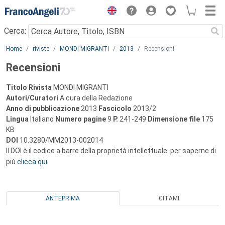
Menu
Cerca:
Main content
Home
riviste
MONDI MIGRANTI
2013
Recensioni
Recensioni
Titolo Rivista
MONDI MIGRANTI
Autori/Curatori
A cura della Redazione
Anno di pubblicazione
2013
Fascicolo
2013/2
Lingua
Italiano
Numero pagine
9
P.
241-249
Dimensione file
175
KB
DOI
10.3280/MM2013-002014
Il DOI è il codice a barre della proprietà intellettuale: per saperne di
più
clicca qui
ANTEPRIMA
CITAMI