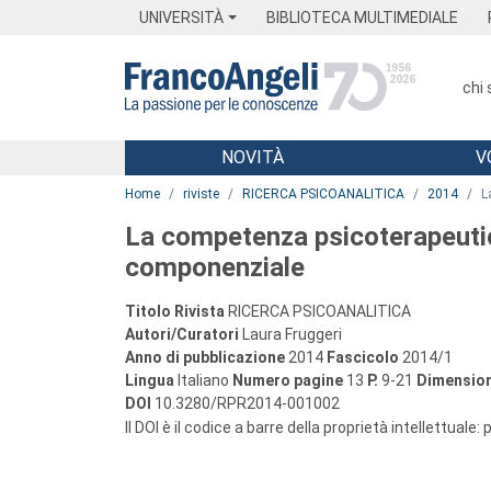
Menu
Main content
Footer
Menu
UNIVERSITÀ
BIBLIOTECA MULTIMEDIALE
chi
NOVITÀ
V
Main content
Home
riviste
RICERCA PSICOANALITICA
2014
L
La competenza psicoterapeutic
componenziale
Titolo Rivista
RICERCA PSICOANALITICA
Autori/Curatori
Laura Fruggeri
Anno di pubblicazione
2014
Fascicolo
2014/1
Lingua
Italiano
Numero pagine
13
P.
9-21
Dimension
DOI
10.3280/RPR2014-001002
Il DOI è il codice a barre della proprietà intellettuale: