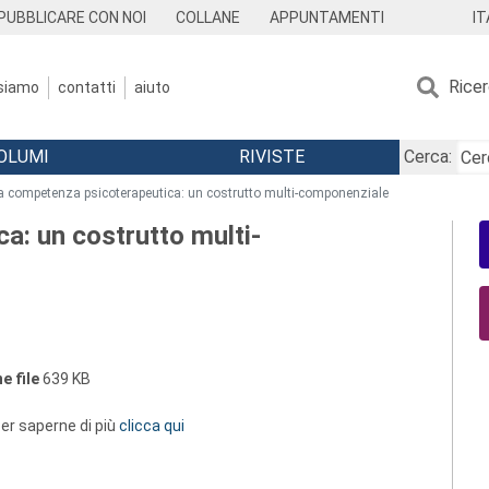
IT
PUBBLICARE CON NOI
COLLANE
APPUNTAMENTI
Rice
 siamo
contatti
aiuto
OLUMI
RIVISTE
Cerca:
a competenza psicoterapeutica: un costrutto multi-componenziale
a: un costrutto multi-
e file
639 KB
 per saperne di più
clicca qui