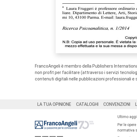
FrancoAngeli è membro della Publishers International
non profit per facilitare (attraverso i servizi tecnol
contenuti digitali nelle pubblicazioni professionali e 
Footer
LA TUA OPINIONE
CATALOGHI
CONVENZIONI
Ultimo agg
Per le opere
normativa su