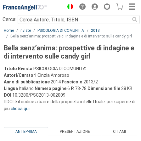
Menu
Cerca:
Main content
Home
riviste
PSICOLOGIA DI COMUNITA’
2013
Bella senz’anima: prospettive di indagine e di intervento sulle candy girl
Bella senz’anima: prospettive di indagine e
di intervento sulle candy girl
Titolo Rivista
PSICOLOGIA DI COMUNITA’
Autori/Curatori
Cinzia Amoroso
Anno di pubblicazione
2014
Fascicolo
2013/2
Lingua
Italiano
Numero pagine
6
P.
73-78
Dimensione file
28 KB
DOI
10.3280/PSC2013-002009
Il DOI è il codice a barre della proprietà intellettuale: per saperne di
più
clicca qui
ANTEPRIMA
PRESENTAZIONE
CITAMI