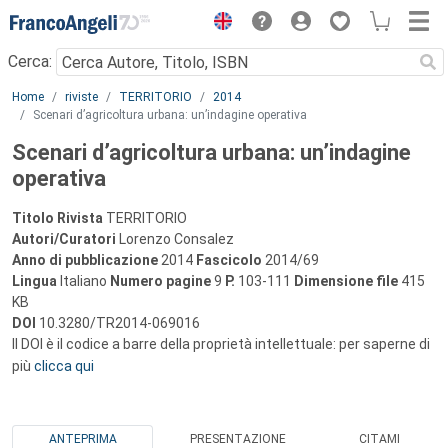
Menu
Cerca:
Main content
Home
riviste
TERRITORIO
2014
Scenari d’agricoltura urbana: un’indagine operativa
Scenari d’agricoltura urbana: un’indagine
operativa
Titolo Rivista
TERRITORIO
Autori/Curatori
Lorenzo Consalez
Anno di pubblicazione
2014
Fascicolo
2014/69
Lingua
Italiano
Numero pagine
9
P.
103-111
Dimensione file
415
KB
DOI
10.3280/TR2014-069016
Il DOI è il codice a barre della proprietà intellettuale: per saperne di
più
clicca qui
ANTEPRIMA
PRESENTAZIONE
CITAMI