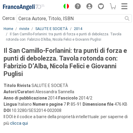
Menu
Cerca:
Main content
Home
riviste
SALUTE E SOCIETÀ
2014
Il San Camillo-Forlanini: tra punti di forza e punti di debolezza. Tavola
rotonda con: Fabrizio D’Alba, Nicola Felici e Giovanni Puglisi
Il San Camillo-Forlanini: tra punti di forza e
punti di debolezza. Tavola rotonda con:
Fabrizio D’Alba, Nicola Felici e Giovanni
Puglisi
Titolo Rivista
SALUTE E SOCIETÀ
Autori/Curatori
Alessandra Sannella
Anno di pubblicazione
2014
Fascicolo
2014/2
Lingua
Italiano
Numero pagine
7
P.
85-91
Dimensione file
476 KB
DOI
10.3280/SES2014-002008
Il DOI è il codice a barre della proprietà intellettuale: per saperne di
più
clicca qui