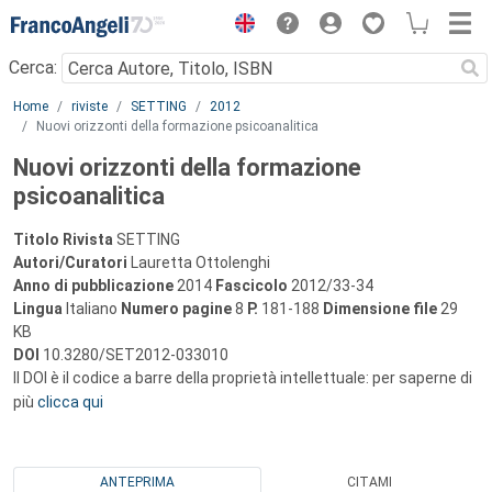
Menu
Cerca:
Main content
Home
riviste
SETTING
2012
Nuovi orizzonti della formazione psicoanalitica
Nuovi orizzonti della formazione
psicoanalitica
Titolo Rivista
SETTING
Autori/Curatori
Lauretta Ottolenghi
Anno di pubblicazione
2014
Fascicolo
2012/33-34
Lingua
Italiano
Numero pagine
8
P.
181-188
Dimensione file
29
KB
DOI
10.3280/SET2012-033010
Il DOI è il codice a barre della proprietà intellettuale: per saperne di
più
clicca qui
ANTEPRIMA
CITAMI