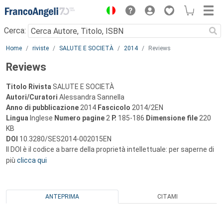
Menu
Cerca:
Main content
Home
riviste
SALUTE E SOCIETÀ
2014
Reviews
Reviews
Titolo Rivista
SALUTE E SOCIETÀ
Autori/Curatori
Alessandra Sannella
Anno di pubblicazione
2014
Fascicolo
2014/2EN
Lingua
Inglese
Numero pagine
2
P.
185-186
Dimensione file
220
KB
DOI
10.3280/SES2014-002015EN
Il DOI è il codice a barre della proprietà intellettuale: per saperne di
più
clicca qui
ANTEPRIMA
CITAMI