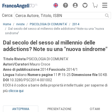
Menu
Cerca:
Main content
Home
riviste
PSICOLOGIA DI COMUNITA’
2014
Dal secolo del sesso al millennio delle addictions? Note su una "nuova
sindrome"
Dal secolo del sesso al millennio delle
addictions? Note su una "nuova sindrome"
Titolo Rivista
PSICOLOGIA DI COMUNITA’
Autori/Curatori
Mauro Croce
Anno di pubblicazione
2014
Fascicolo
2014/1
Lingua
Italiano
Numero pagine
11
P.
15-25
Dimensione file
50 KB
DOI
10.3280/PSC2014-001002
Il DOI è il codice a barre della proprietà intellettuale: per saperne di
più
clicca qui
ANTEPRIMA
PRESENTAZIONE
CITAMI