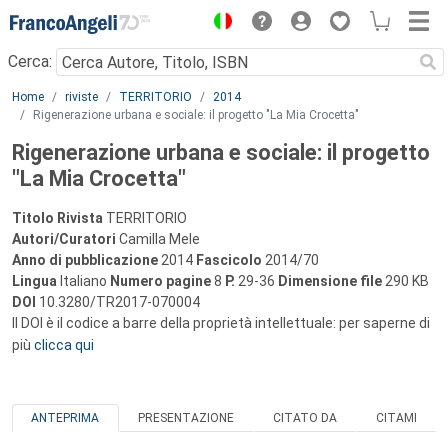
Menu
Cerca:
Main content
Home
riviste
TERRITORIO
2014
Rigenerazione urbana e sociale: il progetto "La Mia Crocetta"
Rigenerazione urbana e sociale: il progetto
"La Mia Crocetta"
Titolo Rivista
TERRITORIO
Autori/Curatori
Camilla Mele
Anno di pubblicazione
2014
Fascicolo
2014/70
Lingua
Italiano
Numero pagine
8
P.
29-36
Dimensione file
290 KB
DOI
10.3280/TR2017-070004
Il DOI è il codice a barre della proprietà intellettuale: per saperne di
più
clicca qui
ANTEPRIMA
PRESENTAZIONE
CITATO DA
CITAMI