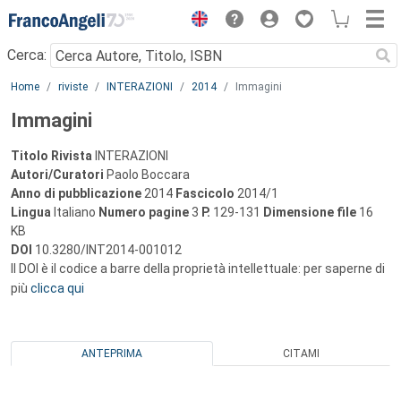
Menu
Cerca:
Main content
Home
riviste
INTERAZIONI
2014
Immagini
Immagini
Titolo Rivista
INTERAZIONI
Autori/Curatori
Paolo Boccara
Anno di pubblicazione
2014
Fascicolo
2014/1
Lingua
Italiano
Numero pagine
3
P.
129-131
Dimensione file
16
KB
DOI
10.3280/INT2014-001012
Il DOI è il codice a barre della proprietà intellettuale: per saperne di
più
clicca qui
ANTEPRIMA
CITAMI