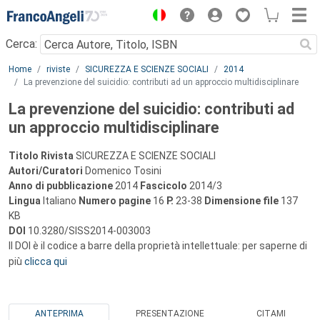
Menu
Cerca:
Main content
Home
riviste
SICUREZZA E SCIENZE SOCIALI
2014
La prevenzione del suicidio: contributi ad un approccio multidisciplinare
La prevenzione del suicidio: contributi ad
un approccio multidisciplinare
Titolo Rivista
SICUREZZA E SCIENZE SOCIALI
Autori/Curatori
Domenico Tosini
Anno di pubblicazione
2014
Fascicolo
2014/3
Lingua
Italiano
Numero pagine
16
P.
23-38
Dimensione file
137
KB
DOI
10.3280/SISS2014-003003
Il DOI è il codice a barre della proprietà intellettuale: per saperne di
più
clicca qui
ANTEPRIMA
PRESENTAZIONE
CITAMI