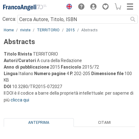
Menu
Cerca:
Main content
Home
riviste
TERRITORIO
2015
Abstracts
Abstracts
Titolo Rivista
TERRITORIO
Autori/Curatori
A cura della Redazione
Anno di pubblicazione
2015
Fascicolo
2015/72
Lingua
Italiano
Numero pagine
4
P.
202-205
Dimensione file
100
KB
DOI
10.3280/TR2015-072027
Il DOI è il codice a barre della proprietà intellettuale: per saperne di
più
clicca qui
ANTEPRIMA
CITAMI