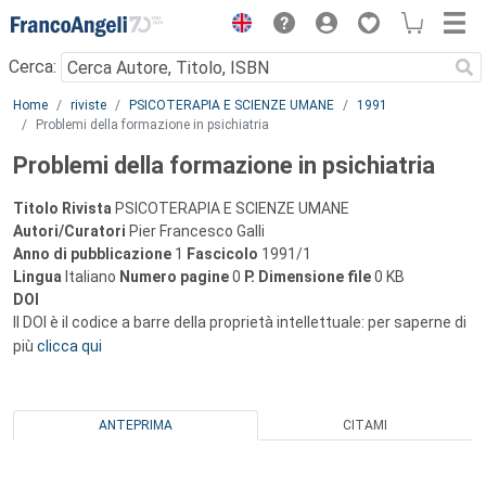
Menu
Cerca:
Main content
Home
riviste
PSICOTERAPIA E SCIENZE UMANE
1991
Problemi della formazione in psichiatria
Problemi della formazione in psichiatria
Titolo Rivista
PSICOTERAPIA E SCIENZE UMANE
Autori/Curatori
Pier Francesco Galli
Anno di pubblicazione
1
Fascicolo
1991/1
Lingua
Italiano
Numero pagine
0
P.
Dimensione file
0 KB
DOI
Il DOI è il codice a barre della proprietà intellettuale: per saperne di
più
clicca qui
ANTEPRIMA
CITAMI