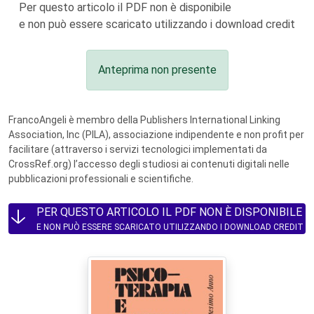
Per questo articolo il PDF non è disponibile
e non può essere scaricato utilizzando i download credit
Anteprima non presente
FrancoAngeli è membro della Publishers International Linking
Association, Inc (PILA), associazione indipendente e non profit per
facilitare (attraverso i servizi tecnologici implementati da
CrossRef.org) l’accesso degli studiosi ai contenuti digitali nelle
pubblicazioni professionali e scientifiche.
PER QUESTO ARTICOLO IL PDF NON È DISPONIBILE
E NON PUÒ ESSERE SCARICATO UTILIZZANDO I DOWNLOAD CREDIT