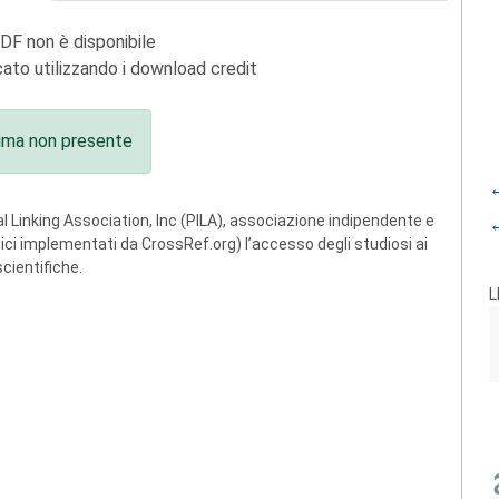
PDF non è disponibile
ato utilizzando i download credit
ima non presente
←
 Linking Association, Inc (PILA), associazione indipendente e
←
ogici implementati da CrossRef.org) l’accesso degli studiosi ai
scientifiche.
L