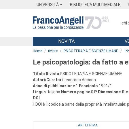
Menu
Main content
Footer
Menu
UNIVERSITÀ
BIBLIOTECA MULTIMEDIALE
chi
NOVITÀ
V
Main content
Home
riviste
PSICOTERAPIA E SCIENZE UMANE
19
Le psicopatologia: da fatto a 
Titolo Rivista
PSICOTERAPIA E SCIENZE UMANE
Autori/Curatori
Leonardo Ancona
Anno di pubblicazione
1
Fascicolo
1991/1
Lingua
Italiano
Numero pagine
0
P.
Dimensione file
DOI
Il DOI è il codice a barre della proprietà intellettuale:
ANTEPRIMA