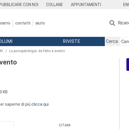
EN
PUBBLICARE CON NOI
COLLANE
APPUNTAMENTI
Ricer
 siamo
contatti
aiuto
OLUMI
RIVISTE
Cerca:
91
Le psicopatologia: da fatto a evento
evento
0 KB
 per saperne di più
clicca qui
CITAMI