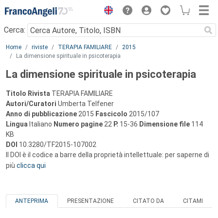
Menu
Cerca:
Main content
Home
riviste
TERAPIA FAMILIARE
2015
La dimensione spirituale in psicoterapia
La dimensione spirituale in psicoterapia
Titolo Rivista
TERAPIA FAMILIARE
Autori/Curatori
Umberta Telfener
Anno di pubblicazione
2015
Fascicolo
2015/107
Lingua
Italiano
Numero pagine
22
P.
15-36
Dimensione file
114
KB
DOI
10.3280/TF2015-107002
Il DOI è il codice a barre della proprietà intellettuale: per saperne di
più
clicca qui
ANTEPRIMA
PRESENTAZIONE
CITATO DA
CITAMI