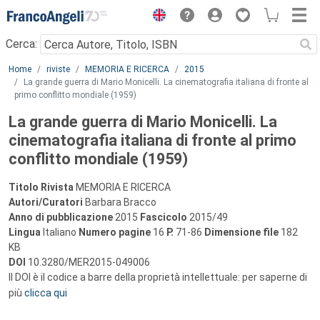
Menu
Cerca:
Main content
Home
riviste
MEMORIA E RICERCA
2015
La grande guerra di Mario Monicelli. La cinematografia italiana di fronte al
primo conflitto mondiale (1959)
La grande guerra di Mario Monicelli. La
cinematografia italiana di fronte al primo
conflitto mondiale (1959)
Titolo Rivista
MEMORIA E RICERCA
Autori/Curatori
Barbara Bracco
Anno di pubblicazione
2015
Fascicolo
2015/49
Lingua
Italiano
Numero pagine
16
P.
71-86
Dimensione file
182
KB
DOI
10.3280/MER2015-049006
Il DOI è il codice a barre della proprietà intellettuale: per saperne di
più
clicca qui