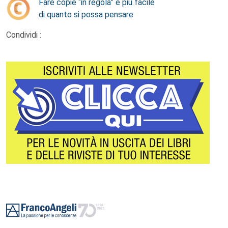
Fare copie “in regola” è più facile
di quanto si possa pensare
Condividi :
Footer