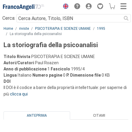
Menu
Cerca:
Main content
Home
riviste
PSICOTERAPIA E SCIENZE UMANE
1995
La storiografia della psicoanalisi
La storiografia della psicoanalisi
Titolo Rivista
PSICOTERAPIA E SCIENZE UMANE
Autori/Curatori
Paul Roazen
Anno di pubblicazione
1
Fascicolo
1995/4
Lingua
Italiano
Numero pagine
0
P.
Dimensione file
0 KB
DOI
Il DOI è il codice a barre della proprietà intellettuale: per saperne di
più
clicca qui
ANTEPRIMA
CITAMI