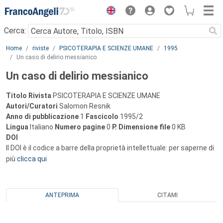
Menu
Cerca:
Main content
Home
riviste
PSICOTERAPIA E SCIENZE UMANE
1995
Un caso di delirio messianico
Un caso di delirio messianico
Titolo Rivista
PSICOTERAPIA E SCIENZE UMANE
Autori/Curatori
Salomon Resnik
Anno di pubblicazione
1
Fascicolo
1995/2
Lingua
Italiano
Numero pagine
0
P.
Dimensione file
0 KB
DOI
Il DOI è il codice a barre della proprietà intellettuale: per saperne di
più
clicca qui
ANTEPRIMA
CITAMI