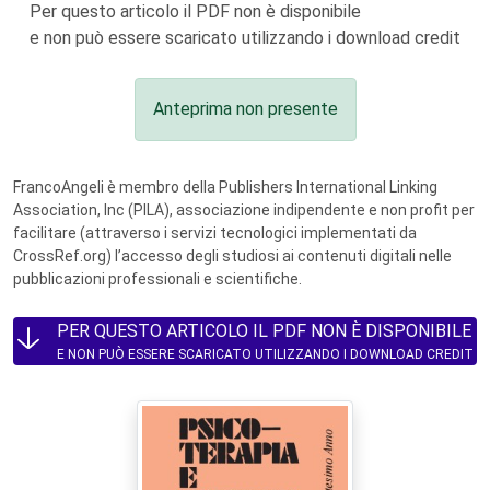
Per questo articolo il PDF non è disponibile
e non può essere scaricato utilizzando i download credit
Anteprima non presente
FrancoAngeli è membro della Publishers International Linking
Association, Inc (PILA), associazione indipendente e non profit per
facilitare (attraverso i servizi tecnologici implementati da
CrossRef.org) l’accesso degli studiosi ai contenuti digitali nelle
pubblicazioni professionali e scientifiche.
PER QUESTO ARTICOLO IL PDF NON È DISPONIBILE
E NON PUÒ ESSERE SCARICATO UTILIZZANDO I DOWNLOAD CREDIT