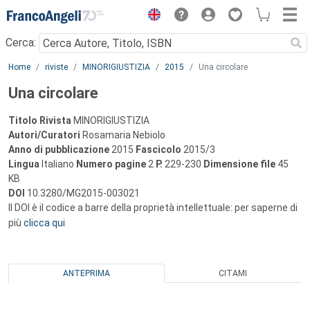
Menu
Cerca:
Main content
Home
riviste
MINORIGIUSTIZIA
2015
Una circolare
Una circolare
Titolo Rivista
MINORIGIUSTIZIA
Autori/Curatori
Rosamaria Nebiolo
Anno di pubblicazione
2015
Fascicolo
2015/3
Lingua
Italiano
Numero pagine
2
P.
229-230
Dimensione file
45
KB
DOI
10.3280/MG2015-003021
Il DOI è il codice a barre della proprietà intellettuale: per saperne di
più
clicca qui
ANTEPRIMA
CITAMI