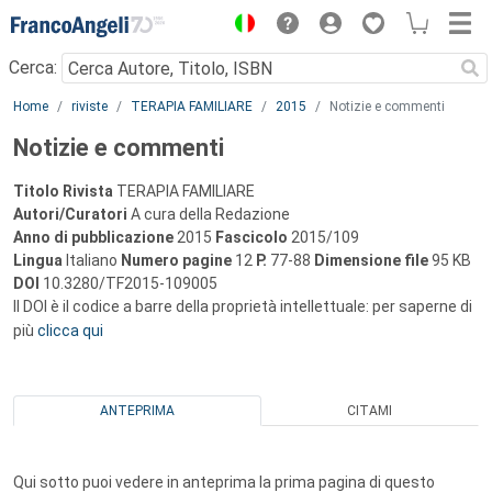
Menu
Cerca:
Main content
Home
riviste
TERAPIA FAMILIARE
2015
Notizie e commenti
Notizie e commenti
Titolo Rivista
TERAPIA FAMILIARE
Autori/Curatori
A cura della Redazione
Anno di pubblicazione
2015
Fascicolo
2015/109
Lingua
Italiano
Numero pagine
12
P.
77-88
Dimensione file
95 KB
DOI
10.3280/TF2015-109005
Il DOI è il codice a barre della proprietà intellettuale: per saperne di
più
clicca qui
ANTEPRIMA
CITAMI
Qui sotto puoi vedere in anteprima la prima pagina di questo