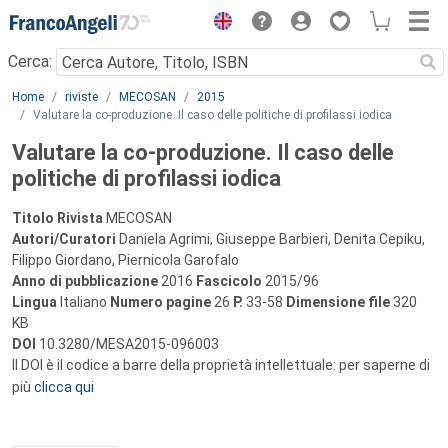
Menu
Cerca:
Main content
Home
riviste
MECOSAN
2015
Valutare la co-produzione. Il caso delle politiche di profilassi iodica
Valutare la co-produzione. Il caso delle
politiche di profilassi iodica
Titolo Rivista
MECOSAN
Autori/Curatori
Daniela Agrimi, Giuseppe Barbieri, Denita Cepiku,
Filippo Giordano, Piernicola Garofalo
Anno di pubblicazione
2016
Fascicolo
2015/96
Lingua
Italiano
Numero pagine
26
P.
33-58
Dimensione file
320
KB
DOI
10.3280/MESA2015-096003
Il DOI è il codice a barre della proprietà intellettuale: per saperne di
più
clicca qui