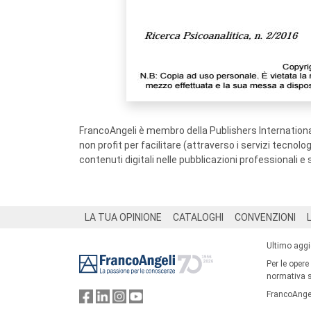
FrancoAngeli è membro della Publishers International
non profit per facilitare (attraverso i servizi tecnol
contenuti digitali nelle pubblicazioni professionali e 
Footer
LA TUA OPINIONE
CATALOGHI
CONVENZIONI
Ultimo agg
Per le opere
normativa su
FrancoAngel