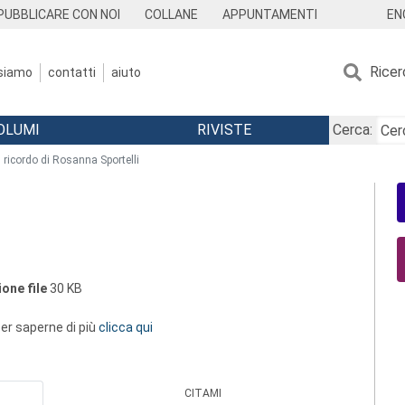
EN
PUBBLICARE CON NOI
COLLANE
APPUNTAMENTI
Ricer
 siamo
contatti
aiuto
OLUMI
RIVISTE
Cerca:
n ricordo di Rosanna Sportelli
one file
30 KB
 per saperne di più
clicca qui
CITAMI