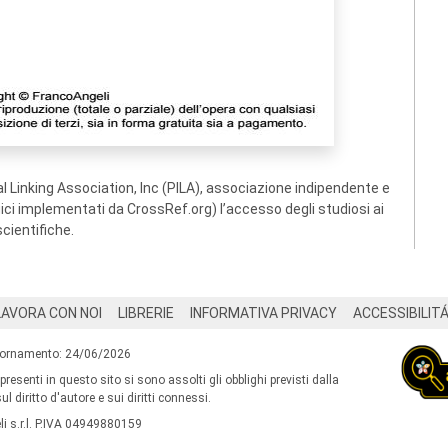
 Linking Association, Inc (PILA), associazione indipendente e
ogici implementati da CrossRef.org) l’accesso degli studiosi ai
scientifiche.
LAVORA CON NOI
LIBRERIE
INFORMATIVA PRIVACY
ACCESSIBILIT
iornamento: 24/06/2026
 presenti in questo sito si sono assolti gli obblighi previsti dalla
l diritto d'autore e sui diritti connessi.
i s.r.l. P.IVA 04949880159