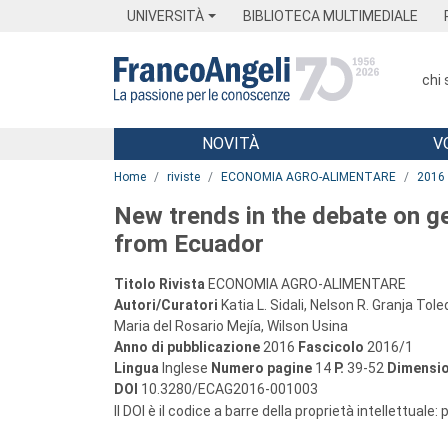
Menu
Main content
Footer
Menu
UNIVERSITÀ
BIBLIOTECA MULTIMEDIALE
chi
NOVITÀ
V
Main content
Home
riviste
ECONOMIA AGRO-ALIMENTARE
2016
New trends in the debate on ge
from Ecuador
Titolo Rivista
ECONOMIA AGRO-ALIMENTARE
Autori/Curatori
Katia L. Sidali, Nelson R. Granja T
Maria del Rosario Mejía, Wilson Usina
Anno di pubblicazione
2016
Fascicolo
2016/1
Lingua
Inglese
Numero pagine
14
P.
39-52
Dimensio
DOI
10.3280/ECAG2016-001003
Il DOI è il codice a barre della proprietà intellettuale: