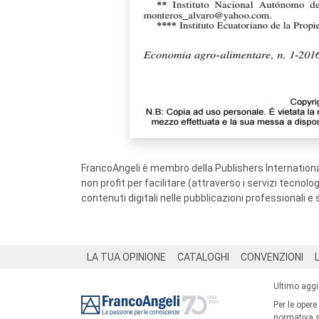
FrancoAngeli è membro della Publishers International
non profit per facilitare (attraverso i servizi tecnol
contenuti digitali nelle pubblicazioni professionali e 
Footer
LA TUA OPINIONE
CATALOGHI
CONVENZIONI
Ultimo agg
Per le opere
normativa su