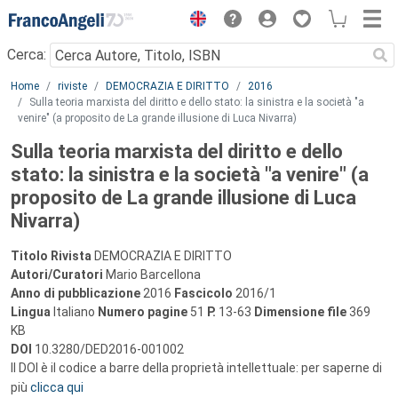
Menu
Cerca:
Main content
Home
riviste
DEMOCRAZIA E DIRITTO
2016
Sulla teoria marxista del diritto e dello stato: la sinistra e la società "a
venire" (a proposito de La grande illusione di Luca Nivarra)
Sulla teoria marxista del diritto e dello
stato: la sinistra e la società "a venire" (a
proposito de La grande illusione di Luca
Nivarra)
Titolo Rivista
DEMOCRAZIA E DIRITTO
Autori/Curatori
Mario Barcellona
Anno di pubblicazione
2016
Fascicolo
2016/1
Lingua
Italiano
Numero pagine
51
P.
13-63
Dimensione file
369
KB
DOI
10.3280/DED2016-001002
Il DOI è il codice a barre della proprietà intellettuale: per saperne di
più
clicca qui