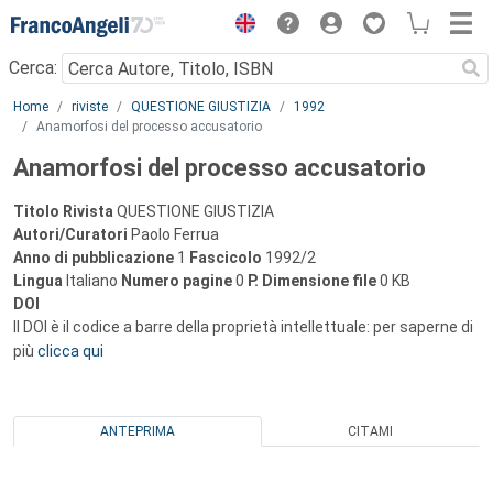
Menu
Cerca:
Main content
Home
riviste
QUESTIONE GIUSTIZIA
1992
Anamorfosi del processo accusatorio
Anamorfosi del processo accusatorio
Titolo Rivista
QUESTIONE GIUSTIZIA
Autori/Curatori
Paolo Ferrua
Anno di pubblicazione
1
Fascicolo
1992/2
Lingua
Italiano
Numero pagine
0
P.
Dimensione file
0 KB
DOI
Il DOI è il codice a barre della proprietà intellettuale: per saperne di
più
clicca qui
ANTEPRIMA
CITAMI